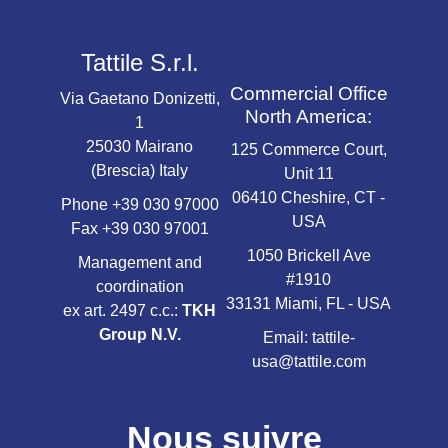
Tattile S.r.l.
Commercial Office
Via Gaetano Donizetti,
North America:
1
25030 Mairano
125 Commerce Court,
(Brescia) Italy
Unit 11
06410 Cheshire, CT -
Phone
+39 030 97000
USA
Fax +39 030 97001
1050 Brickell Ave
Management and
#1910
coordination
33131 Miami, FL - USA
ex art. 2497 c.c.:
TKH
Group N.V.
Email:
tattile-
usa@tattile.com
Nous suivre